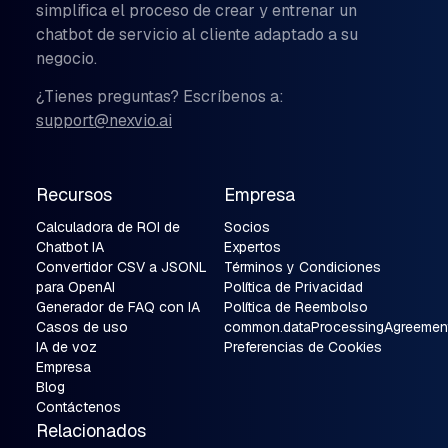
simplifica el proceso de crear y entrenar un
chatbot de servicio al cliente adaptado a su
negocio.
¿Tienes preguntas? Escríbenos a:
support@nexvio.ai
Recursos
Empresa
Calculadora de ROI de
Socios
Chatbot IA
Expertos
Convertidor CSV a JSONL
Términos y Condiciones
para OpenAI
Política de Privacidad
Generador de FAQ con IA
Política de Reembolso
Casos de uso
common.dataProcessingAgreemen
IA de voz
Preferencias de Cookies
Empresa
Blog
Contáctenos
Relacionados