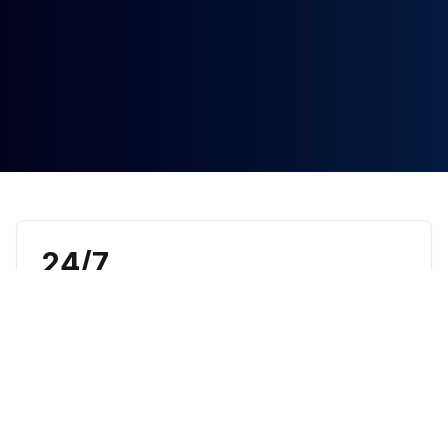
24/7
cobertura de soporte al cliente en páginas clave
6
flujos principales listos para un AI agent conectado