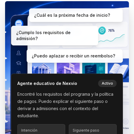
¿Cuál es la próxima fecha de inicio?
¿Cumplo los requisitos de
admisión?
¿Puedo aplazar o recibir un reembolso?
Agente educativo de Nexvio
Activo
Encontré los requisitos del programa y la política
de pagos. Puedo explicar el siguiente paso o
derivar a admisiones con el contexto del
estudiante.
Intención
Siguiente paso