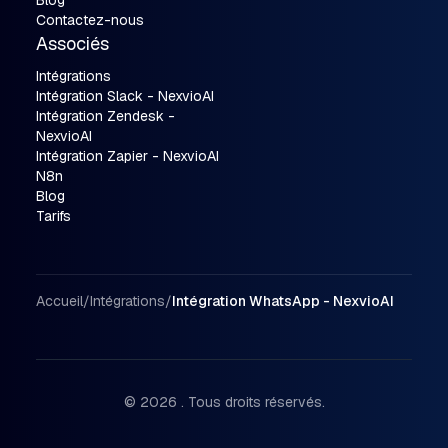
Blog
Contactez-nous
Associés
Intégrations
Intégration Slack - NexvioAI
Intégration Zendesk -
NexvioAI
Intégration Zapier - NexvioAI
N8n
Blog
Tarifs
Chemin de navigation
Accueil
/
Intégrations
/
Intégration WhatsApp - NexvioAI
© 2026 . Tous droits réservés.