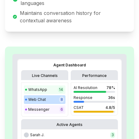
languages
Maintains conversation history for
contextual awareness
Agent Dashboard
Live Channels
Performance
AI Resolution
78%
WhatsApp
14
Response
36s
Web Chat
8
CSAT
4.8/5
Messenger
6
Active Agents
Sarah J.
3