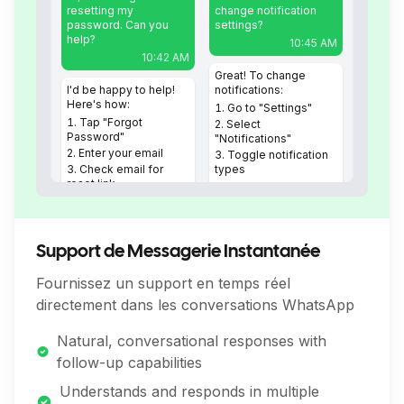
resetting my
change notification
password. Can you
settings?
help?
10:45 AM
10:42 AM
Great! To change
I'd be happy to help!
notifications:
Here's how:
Go to "Settings"
Tap "Forgot
Select
Password"
"Notifications"
Enter your email
Toggle notification
Check email for
types
reset link
NexvioAI
10:46 AM
NexvioAI
10:43 AM
Support de Messagerie Instantanée
Fournissez un support en temps réel
directement dans les conversations WhatsApp
Natural, conversational responses with
follow-up capabilities
Understands and responds in multiple