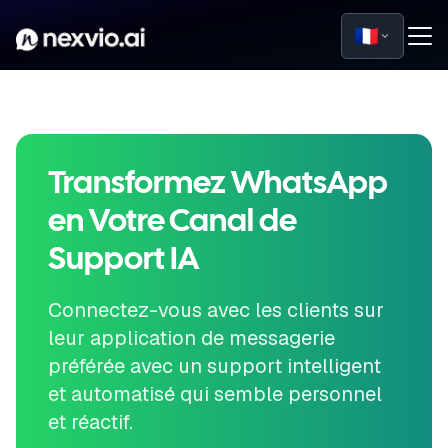
🇫🇷
Transformez WhatsApp
en Votre Canal de
Support IA
Connectez-vous avec les clients sur
leur application de messagerie
préférée avec un support intelligent
et automatisé qui semble personnel
et réactif.