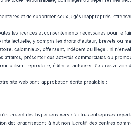
de toute responsabilité, dommages ou dépenses liés découl
mmentaires et de supprimer ceux jugés inappropriés, offensa
utes les licences et consentements nécessaires pour le fair
intellectuelle, y compris les droits d'auteur, brevets ou 
ire, calomnieux, offensant, indécent ou illégal, ni n'envahi
s affaires, présenter des activités commerciales ou promouvo
r utiliser, reproduire, éditer et autoriser d'autres à fai
otre site web sans approbation écrite préalable :
'ils créent des hyperliens vers d'autres entreprises répert
sion des organisations à but non lucratif, des centres comm