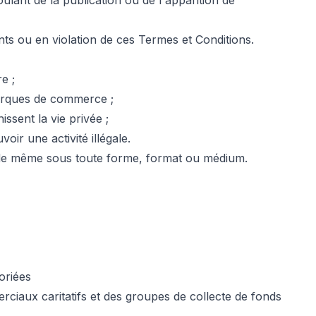
ant de la publication ou de l'apparition de
nts ou en violation de ces Termes et Conditions.
e ;
marques de commerce ;
ssent la vie privée ;
ir une activité illégale.
re de même sous toute forme, format ou médium.
oriées
erciaux caritatifs et des groupes de collecte de fonds