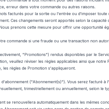
re commande à tout moment pour des raisons incluant mais n
vice, erreur dans votre commande ou autres raisons.
ts facturés pour la sortie ou l'entrée ou d'imposer toute 
nt. Ces changements seront apportés selon la capacité de
 Nous prenons cette mesure pour offrir une opportunité égal
tre commande si une fraude ou une transaction non autoris
ectivement, "Promotions") rendus disponibles par le Servic
n, veuillez réviser les règles applicables ainsi que notre Po
, les règles de Promotion s'appliqueront.
se d'abonnement ("Abonnement(s)"). Vous serez facturé à l
mensuellement, trimestriellement ou annuellement, selon le 
ent se renouvellera automatiquement dans les mêmes condit