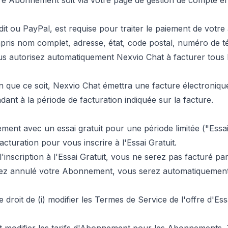
e Abonnement soit via votre page de gestion de compte en li
it ou PayPal, est requise pour traiter le paiement de vot
mpris nom complet, adresse, état, code postal, numéro de 
ous autorisez automatiquement Nexvio Chat à facturer tous
on que ce soit, Nexvio Chat émettra une facture électroni
nt à la période de facturation indiquée sur la facture.
ment avec un essai gratuit pour une période limitée ("Essai 
cturation pour vous inscrire à l'Essai Gratuit.
l'inscription à l'Essai Gratuit, vous ne serez pas facturé pa
s avez annulé votre Abonnement, vous serez automatiquemen
oit de (i) modifier les Termes de Service de l'offre d'Essai 