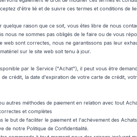
ervons également le droit de modifier ces termes et conditi
eptez d'être lié et de suivre ces termes et conditions de lie
ur quelque raison que ce soit, vous êtes libre de nous con
is nous ne sommes pas obligés de le faire ou de vous répo
te web sont correctes, nous ne garantissons pas leur exhau
atériel sur le site web soit tenu à jour.
sponible par le Service ("Achat"), il peut vous être demand
de crédit, la date d'expiration de votre carte de crédit, vo
dit ou autres méthodes de paiement en relation avec tout Ach
correctes et complètes
ns le but de faciliter le paiement et l'achèvement des Ach
ve de notre Politique de Confidentialité.