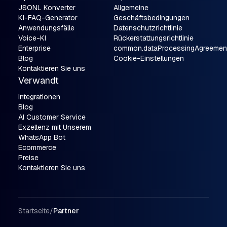
JSONL Konverter
Allgemeine
KI-FAQ-Generator
Geschäftsbedingungen
Anwendungsfälle
Datenschutzrichtlinie
Voice-KI
Rückerstattungsrichtlinie
Enterprise
common.dataProcessingAgreemen
Blog
Cookie-Einstellungen
Kontaktieren Sie uns
Verwandt
Integrationen
Blog
AI Customer Service
Exzellenz mit Unserem
WhatsApp Bot
Ecommerce
Preise
Kontaktieren Sie uns
Breadcrumb Navigation
Startseite
/
Partner