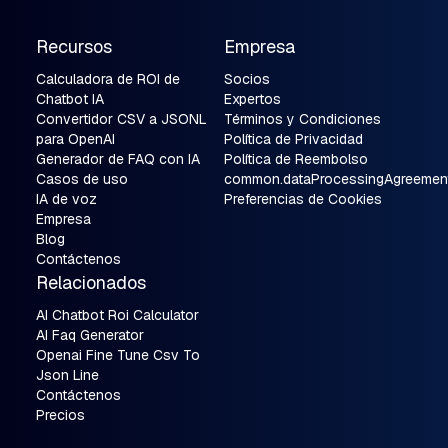
Recursos
Empresa
Calculadora de ROI de
Socios
Chatbot IA
Expertos
Convertidor CSV a JSONL
Términos y Condiciones
para OpenAI
Política de Privacidad
Generador de FAQ con IA
Política de Reembolso
Casos de uso
common.dataProcessingAgreemen
IA de voz
Preferencias de Cookies
Empresa
Blog
Contáctenos
Relacionados
AI Chatbot Roi Calculator
AI Faq Generator
Openai Fine Tune Csv To
Json Line
Contáctenos
Precios