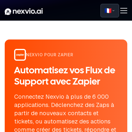
🇫🇷
NEXVIO POUR ZAPIER
Automatisez vos Flux de
Support avec Zapier
Connectez Nexvio à plus de 6 000
applications. Déclenchez des Zaps à
partir de nouveaux contacts et
tickets, ou automatisez des actions
comme créer des tickets, répondre et