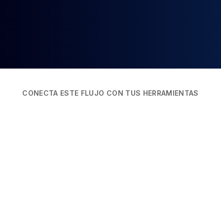
CONECTA ESTE FLUJO CON TUS HERRAMIENTAS
Solicitud Experts
Expertos
Nexvio | Nexvio AI
Socios
Integraciones