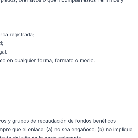
ropiados, ofensivos o que incumplan estos Términos y
rca registrada;
d;
gal.
ismo en cualquier forma, formato o medio.
icos y grupos de recaudación de fondos benéficos
empre que el enlace: (a) no sea engañoso; (b) no implique