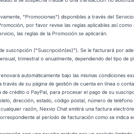
dido si se sospecha fraude o una transacción no autorizad
ivamente, "Promociones") disponibles a través del Servic
Promoción, por favor revise las reglas aplicables así como n
vicio, las reglas de la Promoción se aplicarán.
e suscripción ("Suscripción(es)"). Se le facturará por ade
mensual, trimestral o anualmente, dependiendo del tipo de 
e renovará automáticamente bajo las mismas condiciones ex
 través de su página de gestión de cuenta en línea o conta
a de crédito o PayPal, para procesar el pago de su suscri
eto, dirección, estado, código postal, número de teléfono
 cualquier razón, Nexvio Chat emitirá una factura electró
orrespondiente al período de facturación como se indica en