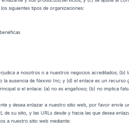
nlazante y sus productos/servicios; y (c) se ajuste al conte
os siguientes tipos de organizaciones:
benéficas
erjudica a nosotros o a nuestros negocios acreditados; (b) 
 la ausencia de Nexvio Inc; y (d) el enlace es un recurso 
ncipal si el enlace: (a) no es engañoso; (b) no implica fal
mente y desea enlazar a nuestro sitio web, por favor envíe
 de su sitio, y las URLs desde y hacia las que desea enla
s a nuestro sitio web mediante: