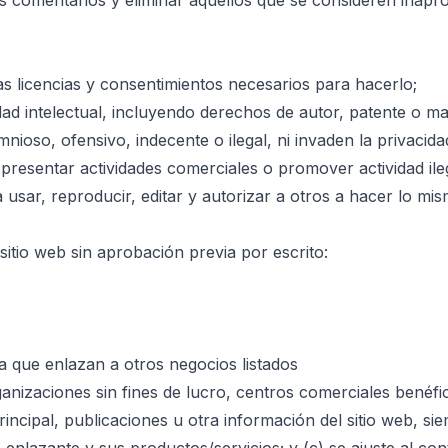
os comentarios y eliminar aquellos que se consideren inap
as licencias y consentimientos necesarios para hacerlo;
d intelectual, incluyendo derechos de autor, patente o ma
ioso, ofensivo, indecente o ilegal, ni invaden la privacida
 presentar actividades comerciales o promover actividad ile
 usar, reproducir, editar y autorizar a otros a hacer lo m
itio web sin aprobación previa por escrito:
ra que enlazan a otros negocios listados
anizaciones sin fines de lucro, centros comerciales benéf
ncipal, publicaciones u otra información del sitio web, si